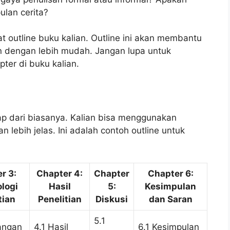
ulan cerita?
t outline buku kalian. Outline ini akan membantu
an dengan lebih mudah. Jangan lupa untuk
er di buku kalian.
kap dari biasanya. Kalian bisa menggunakan
 lebih jelas. Ini adalah contoh outline untuk
r 3:
Chapter 4:
Chapter
Chapter 6:
logi
Hasil
5:
Kesimpulan
tian
Penelitian
Diskusi
dan Saran
5.1
angan
4.1 Hasil
6.1 Kesimpulan