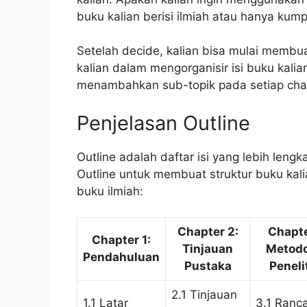
buku kalian berisi ilmiah atau hanya kump
Setelah decide, kalian bisa mulai membua
kalian dalam mengorganisir isi buku kali
menambahkan sub-topik pada setiap chapt
Penjelasan Outline
Outline adalah daftar isi yang lebih leng
Outline untuk membuat struktur buku kalian
buku ilmiah:
Chapter 2:
Chapte
Chapter 1:
Tinjauan
Metodo
Pendahuluan
Pustaka
Peneli
2.1 Tinjauan
1.1 Latar
3.1 Ranc