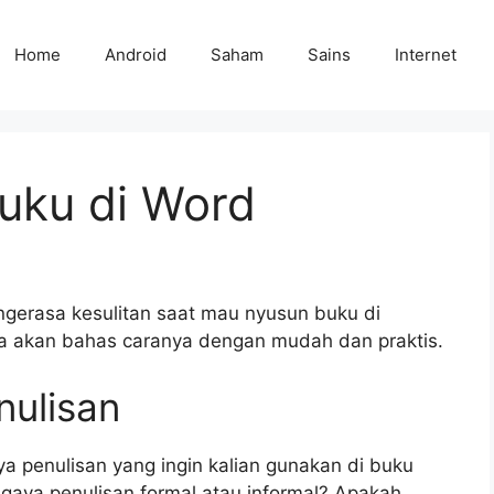
Home
Android
Saham
Sains
Internet
uku di Word
ngerasa kesulitan saat mau nyusun buku di
kita akan bahas caranya dengan mudah dan praktis.
nulisan
a penulisan yang ingin kalian gunakan di buku
 gaya penulisan formal atau informal? Apakah