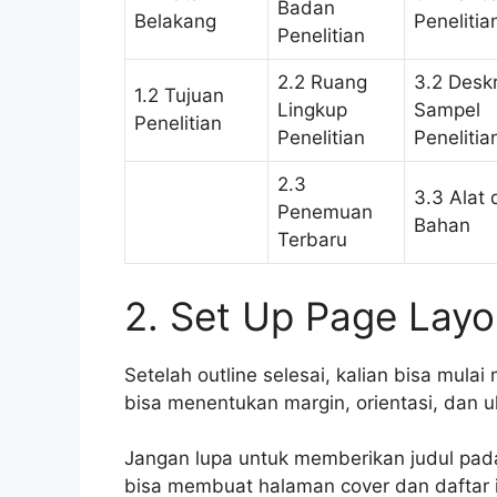
Badan
Belakang
Penelitia
Penelitian
2.2 Ruang
3.2 Deskr
1.2 Tujuan
Lingkup
Sampel
Penelitian
Penelitian
Penelitia
2.3
3.3 Alat 
Penemuan
Bahan
Terbaru
2. Set Up Page Layo
Setelah outline selesai, kalian bisa mula
bisa menentukan margin, orientasi, dan u
Jangan lupa untuk memberikan judul pad
bisa membuat halaman cover dan daftar i