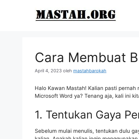
Langsung
ke
isi
Cara Membuat B
April 4, 2023
oleh
mastahbarokah
Halo Kawan Mastah! Kalian pasti pernah 
Microsoft Word ya? Tenang aja, kali ini 
1. Tentukan Gaya Pe
Sebelum mulai menulis, tentukan dulu gay
kalian. Apakah kalian ingin menggunakan