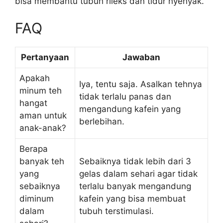
bisa membantu tubuh rileks dan tidur nyenyak.
FAQ
Pertanyaan
Jawaban
Apakah
Iya, tentu saja. Asalkan tehnya
minum teh
tidak terlalu panas dan
hangat
mengandung kafein yang
aman untuk
berlebihan.
anak-anak?
Berapa
banyak teh
Sebaiknya tidak lebih dari 3
yang
gelas dalam sehari agar tidak
sebaiknya
terlalu banyak mengandung
diminum
kafein yang bisa membuat
dalam
tubuh terstimulasi.