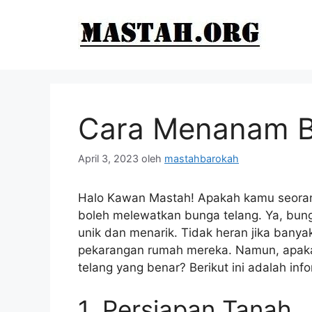
Langsung
ke
isi
Cara Menanam B
April 3, 2023
oleh
mastahbarokah
Halo Kawan Mastah! Apakah kamu seorang
boleh melewatkan bunga telang. Ya, bun
unik dan menarik. Tidak heran jika bany
pekarangan rumah mereka. Namun, apa
telang yang benar? Berikut ini adalah inf
1. Persiapan Tanah