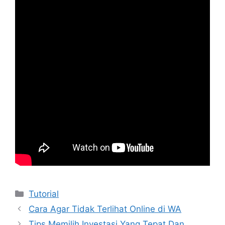
Kategori
Tutorial
Cara Agar Tidak Terlihat Online di WA
Tips Memilih Investasi Yang Tepat Dan