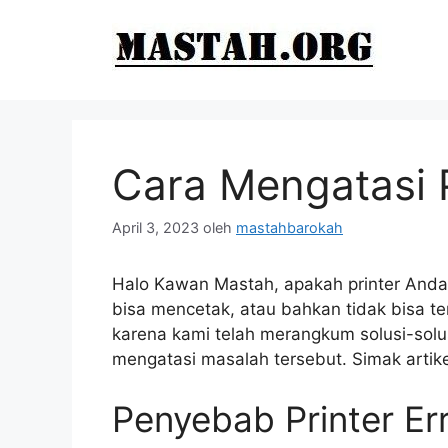
Langsung
ke
isi
Cara Mengatasi P
April 3, 2023
oleh
mastahbarokah
Halo Kawan Mastah, apakah printer Anda 
bisa mencetak, atau bahkan tidak bisa t
karena kami telah merangkum solusi-so
mengatasi masalah tersebut. Simak artikel
Penyebab Printer Er