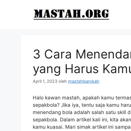
Langsung
ke
isi
3 Cara Menendan
yang Harus Kamu
April 1, 2023
oleh
mastahbarokah
Halo kawan mastah, apakah kamu termas
sepakbola? Jika iya, tentu saja kamu ha
menendang bola adalah salah satu skill d
sepakbola. Dalam artikel kali ini, kita 
kamu kuasai. Mari simak artikel ini sampai