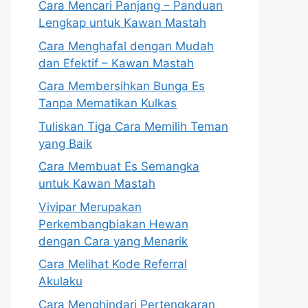
Cara Mencari Panjang – Panduan
Lengkap untuk Kawan Mastah
Cara Menghafal dengan Mudah
dan Efektif – Kawan Mastah
Cara Membersihkan Bunga Es
Tanpa Mematikan Kulkas
Tuliskan Tiga Cara Memilih Teman
yang Baik
Cara Membuat Es Semangka
untuk Kawan Mastah
Vivipar Merupakan
Perkembangbiakan Hewan
dengan Cara yang Menarik
Cara Melihat Kode Referral
Akulaku
Cara Menghindari Pertengkaran