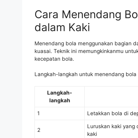
Cara Menendang Bo
dalam Kaki
Menendang bola menggunakan bagian dal
kuasai. Teknik ini memungkinkanmu untuk
kecepatan bola.
Langkah-langkah untuk menendang bola 
Langkah-
langkah
1
Letakkan bola di de
Luruskan kaki yang
2
kaki