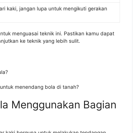
ari kaki, jangan lupa untuk mengikuti gerakan
ntuk menguasai teknik ini. Pastikan kamu dapat
utkan ke teknik yang lebih sulit.
ula?
 untuk menendang bola di tanah?
la Menggunakan Bagian
r kaki berguna untuk melakukan tendangan