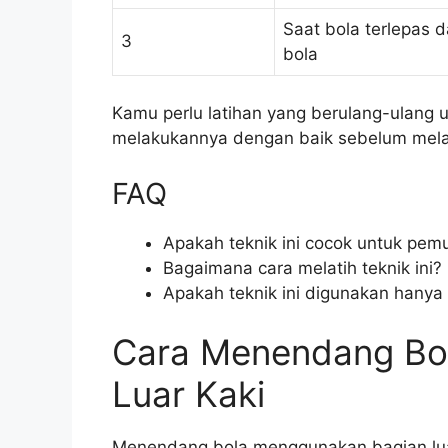
Saat bola terlepas d
3
bola
Kamu perlu latihan yang berulang-ulang u
melakukannya dengan baik sebelum melanj
FAQ
Apakah teknik ini cocok untuk pem
Bagaimana cara melatih teknik ini?
Apakah teknik ini digunakan hanya
Cara Menendang Bo
Luar Kaki
Menendang bola menggunakan bagian lua