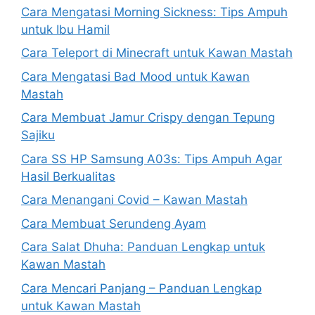
Cara Mengatasi Morning Sickness: Tips Ampuh
untuk Ibu Hamil
Cara Teleport di Minecraft untuk Kawan Mastah
Cara Mengatasi Bad Mood untuk Kawan
Mastah
Cara Membuat Jamur Crispy dengan Tepung
Sajiku
Cara SS HP Samsung A03s: Tips Ampuh Agar
Hasil Berkualitas
Cara Menangani Covid – Kawan Mastah
Cara Membuat Serundeng Ayam
Cara Salat Dhuha: Panduan Lengkap untuk
Kawan Mastah
Cara Mencari Panjang – Panduan Lengkap
untuk Kawan Mastah