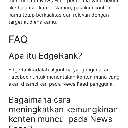
muncul pada News Feed pengguna yang belum
like halaman kamu. Namun, pastikan konten
kamu tetap berkualitas dan relevan dengan
target audiens kamu.
FAQ
Apa itu EdgeRank?
EdgeRank adalah algoritma yang digunakan
Facebook untuk menentukan konten mana yang
akan ditampilkan pada News Feed pengguna.
Bagaimana cara
meningkatkan kemungkinan
konten muncul pada News