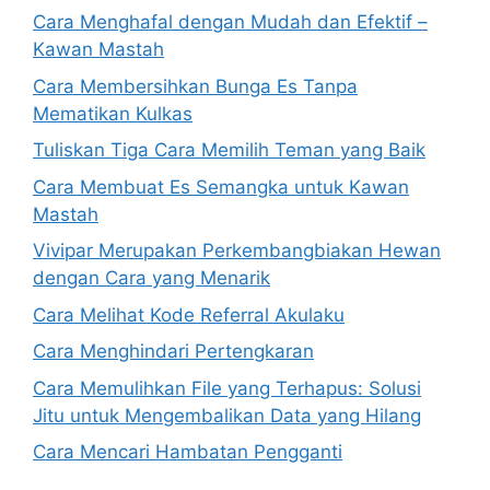
Cara Menghafal dengan Mudah dan Efektif –
Kawan Mastah
Cara Membersihkan Bunga Es Tanpa
Mematikan Kulkas
Tuliskan Tiga Cara Memilih Teman yang Baik
Cara Membuat Es Semangka untuk Kawan
Mastah
Vivipar Merupakan Perkembangbiakan Hewan
dengan Cara yang Menarik
Cara Melihat Kode Referral Akulaku
Cara Menghindari Pertengkaran
Cara Memulihkan File yang Terhapus: Solusi
Jitu untuk Mengembalikan Data yang Hilang
Cara Mencari Hambatan Pengganti