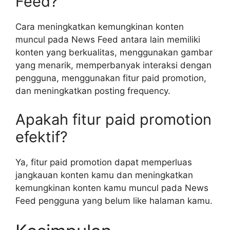
Feed?
Cara meningkatkan kemungkinan konten
muncul pada News Feed antara lain memiliki
konten yang berkualitas, menggunakan gambar
yang menarik, memperbanyak interaksi dengan
pengguna, menggunakan fitur paid promotion,
dan meningkatkan posting frequency.
Apakah fitur paid promotion
efektif?
Ya, fitur paid promotion dapat memperluas
jangkauan konten kamu dan meningkatkan
kemungkinan konten kamu muncul pada News
Feed pengguna yang belum like halaman kamu.