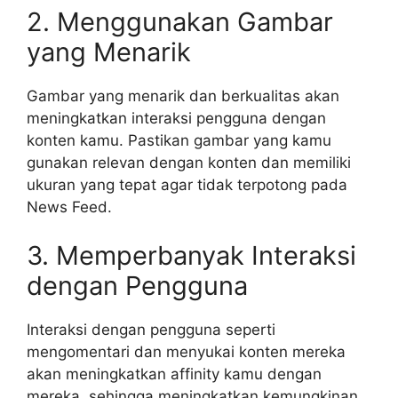
2. Menggunakan Gambar
yang Menarik
Gambar yang menarik dan berkualitas akan
meningkatkan interaksi pengguna dengan
konten kamu. Pastikan gambar yang kamu
gunakan relevan dengan konten dan memiliki
ukuran yang tepat agar tidak terpotong pada
News Feed.
3. Memperbanyak Interaksi
dengan Pengguna
Interaksi dengan pengguna seperti
mengomentari dan menyukai konten mereka
akan meningkatkan affinity kamu dengan
mereka, sehingga meningkatkan kemungkinan