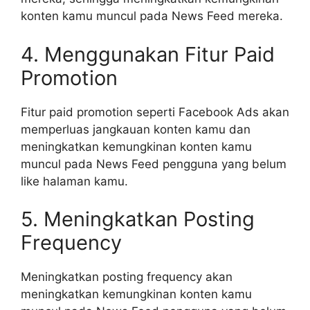
konten kamu muncul pada News Feed mereka.
4. Menggunakan Fitur Paid
Promotion
Fitur paid promotion seperti Facebook Ads akan
memperluas jangkauan konten kamu dan
meningkatkan kemungkinan konten kamu
muncul pada News Feed pengguna yang belum
like halaman kamu.
5. Meningkatkan Posting
Frequency
Meningkatkan posting frequency akan
meningkatkan kemungkinan konten kamu