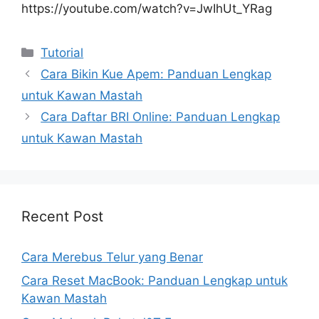
https://youtube.com/watch?v=JwIhUt_YRag
Kategori
Tutorial
Cara Bikin Kue Apem: Panduan Lengkap
untuk Kawan Mastah
Cara Daftar BRI Online: Panduan Lengkap
untuk Kawan Mastah
Recent Post
Cara Merebus Telur yang Benar
Cara Reset MacBook: Panduan Lengkap untuk
Kawan Mastah