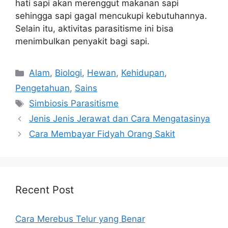
hati sapi akan merenggut makanan sapi
sehingga sapi gagal mencukupi kebutuhannya.
Selain itu, aktivitas parasitisme ini bisa
menimbulkan penyakit bagi sapi.
Kategori
Alam
,
Biologi
,
Hewan
,
Kehidupan
,
Pengetahuan
,
Sains
Tag
Simbiosis Parasitisme
Jenis Jenis Jerawat dan Cara Mengatasinya
Cara Membayar Fidyah Orang Sakit
Recent Post
Cara Merebus Telur yang Benar