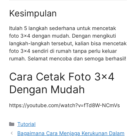
Kesimpulan
Itulah 5 langkah sederhana untuk mencetak
foto 3×4 dengan mudah. Dengan mengikuti
langkah-langkah tersebut, kalian bisa mencetak
foto 3×4 sendiri di rumah tanpa perlu keluar
rumah. Selamat mencoba dan semoga berhasil!
Cara Cetak Foto 3×4
Dengan Mudah
https://youtube.com/watch?v=fTd8W-NCmVs
Kategori
Tutorial
Bagaimana Cara Menjaga Kerukunan Dalam