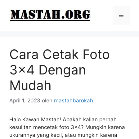
Langsung
ke
Menu
isi
Cara Cetak Foto
3×4 Dengan
Mudah
April 1, 2023
oleh
mastahbarokah
Halo Kawan Mastah! Apakah kalian pernah
kesulitan mencetak foto 3×4? Mungkin karena
ukurannya yang kecil, atau mungkin karena