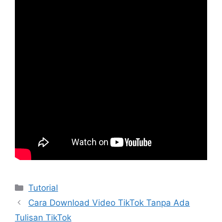
Kategori
Tutorial
Cara Download Video TikTok Tanpa Ada
Tulisan TikTok