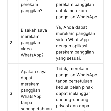
perekam
perekam panggilan
panggilan?
untuk merekam
panggilan WhatsApp.
Ya, Anda dapat
Bisakah saya
merekam panggilan
merekam
video WhatsApp
2
panggilan
dengan aplikasi
video
perekam panggilan
WhatsApp?
yang sesuai.
Tidak, merekam
Apakah saya
panggilan WhatsApp
dapat
tanpa persetujuan
merekam
kedua belah pihak
panggilan
3
dapat melanggar
WhatsApp
undang-undang
tanpa
privasi dan dapat
sepengetahuan