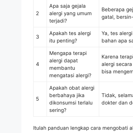
Apa saja gejala
Beberapa geja
2
alergi yang umum
gatal, bersin
terjadi?
Apakah tes alergi
Ya, tes aler
3
itu penting?
bahan apa sa
Mengapa terapi
Karena terap
alergi dapat
4
alergi secar
membantu
bisa mengem
mengatasi alergi?
Apakah obat alergi
berbahaya jika
Tidak, selam
5
dikonsumsi terlalu
dokter dan d
sering?
Itulah panduan lengkap cara mengobati a