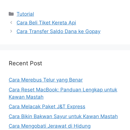
Kategori
Tutorial
Cara Beli Tiket Kereta Api
Cara Transfer Saldo Dana ke Gopay
Recent Post
Cara Merebus Telur yang Benar
Cara Reset MacBook: Panduan Lengkap untuk
Kawan Mastah
Cara Melacak Paket J&T Express
Cara Bikin Bakwan Sayur untuk Kawan Mastah
Cara Mengobati Jerawat di Hidung