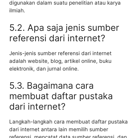
digunakan dalam suatu penelitian atau karya
ilmiah.
5.2. Apa saja jenis sumber
referensi dari internet?
Jenis-jenis sumber referensi dari internet
adalah website, blog, artikel online, buku
elektronik, dan jurnal online.
5.3. Bagaimana cara
membuat daftar pustaka
dari internet?
Langkah-langkah cara membuat daftar pustaka
dari internet antara lain memilih sumber
referensi, mencatat data sumber referensi, dan