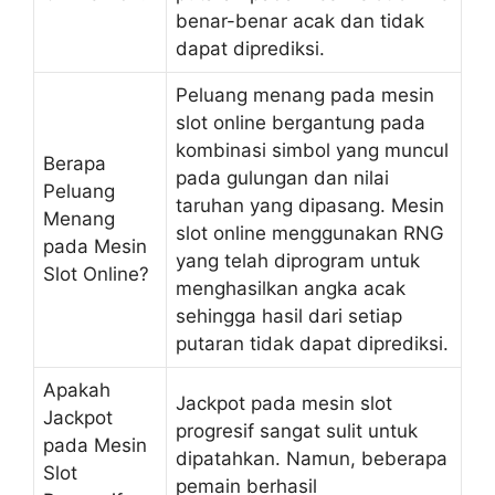
benar-benar acak dan tidak
dapat diprediksi.
Peluang menang pada mesin
slot online bergantung pada
kombinasi simbol yang muncul
Berapa
pada gulungan dan nilai
Peluang
taruhan yang dipasang. Mesin
Menang
slot online menggunakan RNG
pada Mesin
yang telah diprogram untuk
Slot Online?
menghasilkan angka acak
sehingga hasil dari setiap
putaran tidak dapat diprediksi.
Apakah
Jackpot pada mesin slot
Jackpot
progresif sangat sulit untuk
pada Mesin
dipatahkan. Namun, beberapa
Slot
pemain berhasil