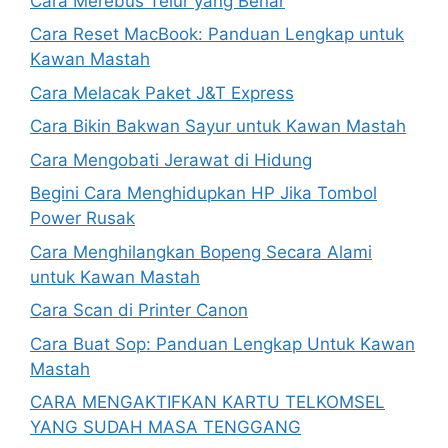
Cara Merebus Telur yang Benar
Cara Reset MacBook: Panduan Lengkap untuk
Kawan Mastah
Cara Melacak Paket J&T Express
Cara Bikin Bakwan Sayur untuk Kawan Mastah
Cara Mengobati Jerawat di Hidung
Begini Cara Menghidupkan HP Jika Tombol
Power Rusak
Cara Menghilangkan Bopeng Secara Alami
untuk Kawan Mastah
Cara Scan di Printer Canon
Cara Buat Sop: Panduan Lengkap Untuk Kawan
Mastah
CARA MENGAKTIFKAN KARTU TELKOMSEL
YANG SUDAH MASA TENGGANG