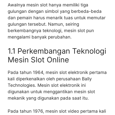
Awalnya mesin slot hanya memiliki tiga
gulungan dengan simbol yang berbeda-beda
dan pemain harus menarik tuas untuk memutar
gulungan tersebut. Namun, seiring
berkembangnya teknologi, mesin slot pun
mengalami banyak perubahan.
1.1 Perkembangan Teknologi
Mesin Slot Online
Pada tahun 1964, mesin slot elektronik pertama
kali diperkenalkan oleh perusahaan Bally
Technologies. Mesin slot elektronik ini
digunakan untuk menggantikan mesin slot
mekanik yang digunakan pada saat itu.
Pada tahun 1976, mesin slot video pertama kali