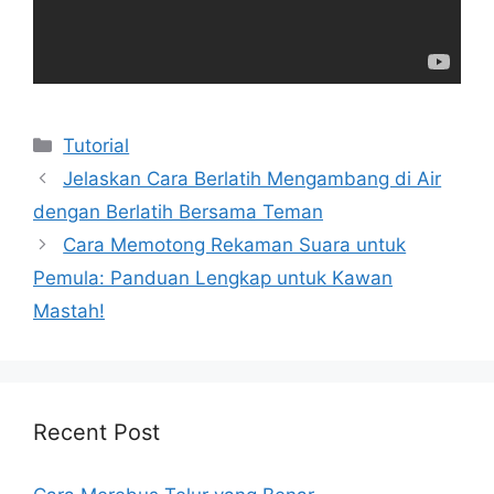
Kategori
Tutorial
Jelaskan Cara Berlatih Mengambang di Air
dengan Berlatih Bersama Teman
Cara Memotong Rekaman Suara untuk
Pemula: Panduan Lengkap untuk Kawan
Mastah!
Recent Post