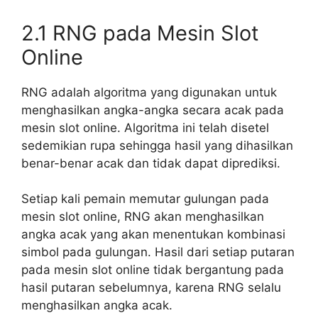
2.1 RNG pada Mesin Slot
Online
RNG adalah algoritma yang digunakan untuk
menghasilkan angka-angka secara acak pada
mesin slot online. Algoritma ini telah disetel
sedemikian rupa sehingga hasil yang dihasilkan
benar-benar acak dan tidak dapat diprediksi.
Setiap kali pemain memutar gulungan pada
mesin slot online, RNG akan menghasilkan
angka acak yang akan menentukan kombinasi
simbol pada gulungan. Hasil dari setiap putaran
pada mesin slot online tidak bergantung pada
hasil putaran sebelumnya, karena RNG selalu
menghasilkan angka acak.