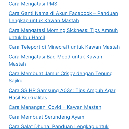
Cara Mengatasi PMS
Cara Ganti Nama di Akun Facebook – Panduan
Lengkap untuk Kawan Mastah
Cara Mengatasi Morning Sickness: Tips Ampuh
untuk Ibu Hamil
Cara Teleport di Minecraft untuk Kawan Mastah
Cara Mengatasi Bad Mood untuk Kawan
Mastah
Cara Membuat Jamur Crispy dengan Tepung
Sajiku
Cara SS HP Samsung A03s: Tips Ampuh Agar
Hasil Berkualitas
Cara Menangani Covid – Kawan Mastah
Cara Membuat Serundeng Ayam
Cara Salat Dhuha: Panduan Lengkap untuk