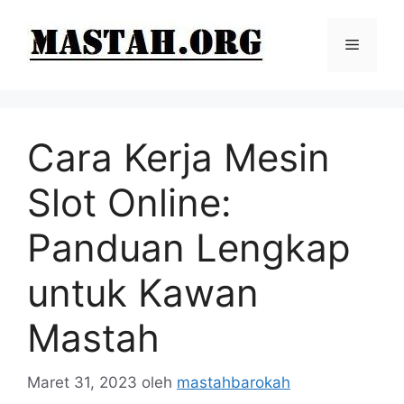
Langsung
ke
Menu
isi
Cara Kerja Mesin
Slot Online:
Panduan Lengkap
untuk Kawan
Mastah
Maret 31, 2023
oleh
mastahbarokah