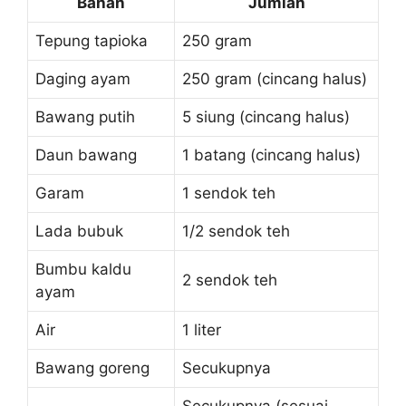
Bahan
Jumlah
Tepung tapioka
250 gram
Daging ayam
250 gram (cincang halus)
Bawang putih
5 siung (cincang halus)
Daun bawang
1 batang (cincang halus)
Garam
1 sendok teh
Lada bubuk
1/2 sendok teh
Bumbu kaldu
2 sendok teh
ayam
Air
1 liter
Bawang goreng
Secukupnya
Secukupnya (sesuai