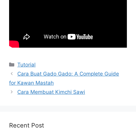
Kategori
Tutorial
Cara Buat Gado Gado: A Complete Guide
for Kawan Mastah
Cara Membuat Kimchi Sawi
Recent Post