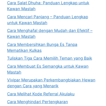
Cara Salat Dhuha: Panduan Lengkap untuk
Kawan Mastah
Cara Mencari Panjang – Panduan Lengkap
untuk Kawan Mastah
Cara Menghafal dengan Mudah dan Efektif –
Kawan Mastah
Cara Membersihkan Bunga Es Tanpa
Mematikan Kulkas
Tuliskan Tiga Cara Memilih Teman yang Baik
Cara Membuat Es Semangka untuk Kawan
Mastah
Vivipar Merupakan Perkembangbiakan Hewan
dengan Cara yang Menarik
Cara Melihat Kode Referral Akulaku
Cara Menghindari Pertengkaran