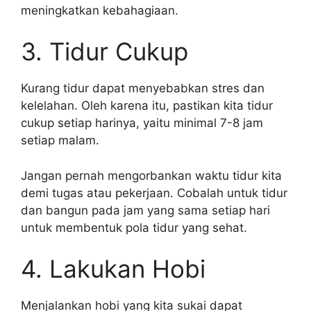
meningkatkan kebahagiaan.
3. Tidur Cukup
Kurang tidur dapat menyebabkan stres dan
kelelahan. Oleh karena itu, pastikan kita tidur
cukup setiap harinya, yaitu minimal 7-8 jam
setiap malam.
Jangan pernah mengorbankan waktu tidur kita
demi tugas atau pekerjaan. Cobalah untuk tidur
dan bangun pada jam yang sama setiap hari
untuk membentuk pola tidur yang sehat.
4. Lakukan Hobi
Menjalankan hobi yang kita sukai dapat