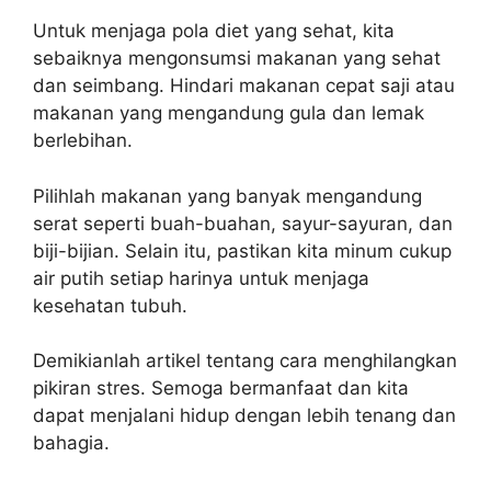
Untuk menjaga pola diet yang sehat, kita
sebaiknya mengonsumsi makanan yang sehat
dan seimbang. Hindari makanan cepat saji atau
makanan yang mengandung gula dan lemak
berlebihan.
Pilihlah makanan yang banyak mengandung
serat seperti buah-buahan, sayur-sayuran, dan
biji-bijian. Selain itu, pastikan kita minum cukup
air putih setiap harinya untuk menjaga
kesehatan tubuh.
Demikianlah artikel tentang cara menghilangkan
pikiran stres. Semoga bermanfaat dan kita
dapat menjalani hidup dengan lebih tenang dan
bahagia.