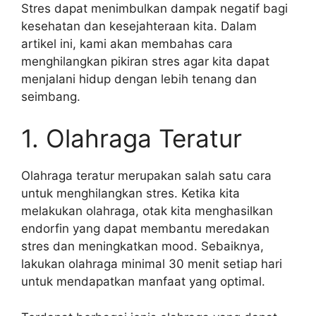
Stres dapat menimbulkan dampak negatif bagi
kesehatan dan kesejahteraan kita. Dalam
artikel ini, kami akan membahas cara
menghilangkan pikiran stres agar kita dapat
menjalani hidup dengan lebih tenang dan
seimbang.
1. Olahraga Teratur
Olahraga teratur merupakan salah satu cara
untuk menghilangkan stres. Ketika kita
melakukan olahraga, otak kita menghasilkan
endorfin yang dapat membantu meredakan
stres dan meningkatkan mood. Sebaiknya,
lakukan olahraga minimal 30 menit setiap hari
untuk mendapatkan manfaat yang optimal.