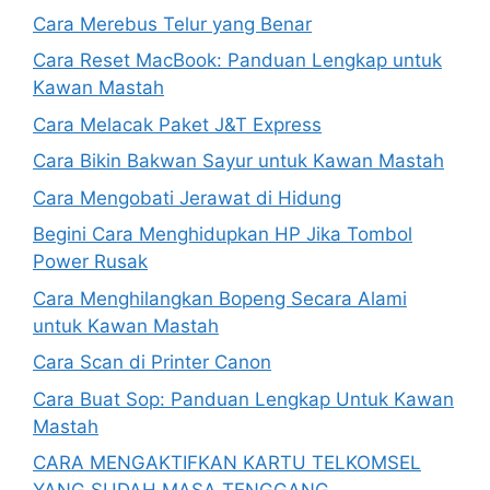
Cara Merebus Telur yang Benar
Cara Reset MacBook: Panduan Lengkap untuk
Kawan Mastah
Cara Melacak Paket J&T Express
Cara Bikin Bakwan Sayur untuk Kawan Mastah
Cara Mengobati Jerawat di Hidung
Begini Cara Menghidupkan HP Jika Tombol
Power Rusak
Cara Menghilangkan Bopeng Secara Alami
untuk Kawan Mastah
Cara Scan di Printer Canon
Cara Buat Sop: Panduan Lengkap Untuk Kawan
Mastah
CARA MENGAKTIFKAN KARTU TELKOMSEL