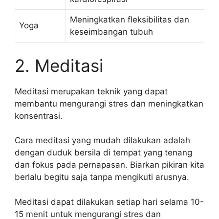
Meningkatkan fleksibilitas dan
Yoga
keseimbangan tubuh
2. Meditasi
Meditasi merupakan teknik yang dapat
membantu mengurangi stres dan meningkatkan
konsentrasi.
Cara meditasi yang mudah dilakukan adalah
dengan duduk bersila di tempat yang tenang
dan fokus pada pernapasan. Biarkan pikiran kita
berlalu begitu saja tanpa mengikuti arusnya.
Meditasi dapat dilakukan setiap hari selama 10-
15 menit untuk mengurangi stres dan