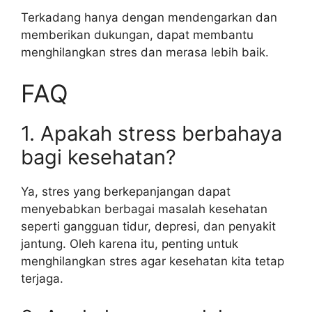
Terkadang hanya dengan mendengarkan dan
memberikan dukungan, dapat membantu
menghilangkan stres dan merasa lebih baik.
FAQ
1. Apakah stress berbahaya
bagi kesehatan?
Ya, stres yang berkepanjangan dapat
menyebabkan berbagai masalah kesehatan
seperti gangguan tidur, depresi, dan penyakit
jantung. Oleh karena itu, penting untuk
menghilangkan stres agar kesehatan kita tetap
terjaga.