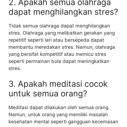
2. Apakah semua olahraga
dapat menghilangkan stres?
Tidak semua olahraga dapat menghilangkan
stres. Olahraga yang melibatkan gerakan yang
repetitif seperti lari atau bersepeda dapat
membantu meredakan stres. Namun, olahraga
yang bersifat kompetitif atau memicu stres
seperti permainan bola dapat meningkatkan
stres.
3. Apakah meditasi cocok
untuk semua orang?
Meditasi dapat dilakukan oleh semua orang.
Namun, untuk orang yang memiliki masalah
kesehatan mental seperti gangguan kecemasan