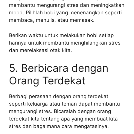
membantu mengurangi stres dan meningkatkan
mood. Pilihlah hobi yang menenangkan seperti
membaca, menulis, atau memasak.
Berikan waktu untuk melakukan hobi setiap
harinya untuk membantu menghilangkan stres
dan merelaksasi otak kita.
5. Berbicara dengan
Orang Terdekat
Berbagi perasaan dengan orang terdekat
seperti keluarga atau teman dapat membantu
mengurangi stres. Bicaralah dengan orang
terdekat kita tentang apa yang membuat kita
stres dan bagaimana cara mengatasinya.