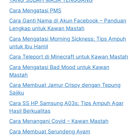
YANG SUDAH MASA TENGGANG
Cara Mengatasi PMS
Cara Ganti Nama di Akun Facebook – Panduan
Lengkap untuk Kawan Mastah
Cara Mengatasi Morning Sickness: Tips Ampuh
untuk Ibu Hamil
Cara Teleport di Minecraft untuk Kawan Mastah
Cara Mengatasi Bad Mood untuk Kawan
Mastah
Cara Membuat Jamur Crispy dengan Tepung
Sajiku
Cara SS HP Samsung A03s: Tips Ampuh Agar
Hasil Berkualitas
Cara Menangani Covid – Kawan Mastah
Cara Membuat Serundeng Ayam