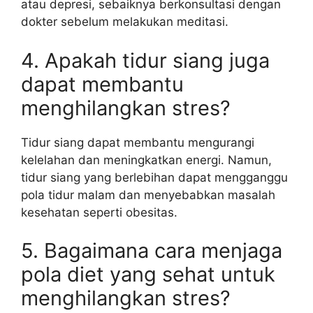
atau depresi, sebaiknya berkonsultasi dengan
dokter sebelum melakukan meditasi.
4. Apakah tidur siang juga
dapat membantu
menghilangkan stres?
Tidur siang dapat membantu mengurangi
kelelahan dan meningkatkan energi. Namun,
tidur siang yang berlebihan dapat mengganggu
pola tidur malam dan menyebabkan masalah
kesehatan seperti obesitas.
5. Bagaimana cara menjaga
pola diet yang sehat untuk
menghilangkan stres?