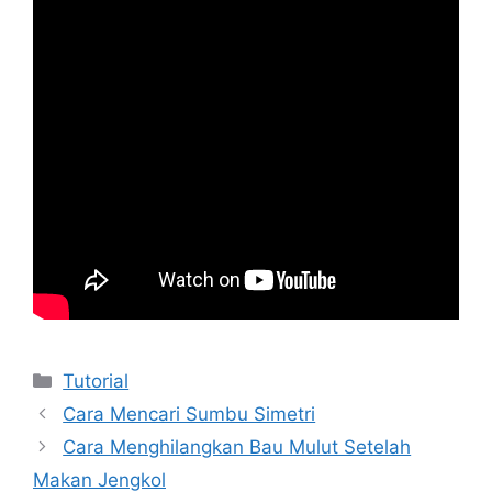
Kategori
Tutorial
Cara Mencari Sumbu Simetri
Cara Menghilangkan Bau Mulut Setelah
Makan Jengkol