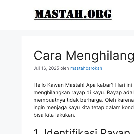
Langsung
ke
isi
Cara Menghilang
Juli 16, 2025
oleh
mastahbarokah
Hello Kawan Mastah! Apa kabar? Hari in
menghilangkan rayap di kayu. Rayap ada
membuatnya tidak berharga. Oleh karena i
ingin menjaga kayu kita tetap dalam kond
bisa kita lakukan.
1. Identifikasi Rayap