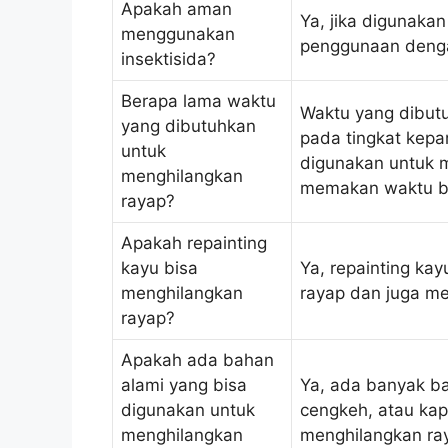
Apakah aman
Ya, jika digunaka
menggunakan
penggunaan dengan
insektisida?
Berapa lama waktu
Waktu yang dibut
yang dibutuhkan
pada tingkat kep
untuk
digunakan untuk m
menghilangkan
memakan waktu be
rayap?
Apakah repainting
kayu bisa
Ya, repainting ka
menghilangkan
rayap dan juga me
rayap?
Apakah ada bahan
alami yang bisa
Ya, ada banyak ba
digunakan untuk
cengkeh, atau kap
menghilangkan
menghilangkan ra