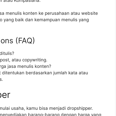
m atau Kompasiana.
asa menulis konten ke perusahaan atau website
olio yang baik dan kemampuan menulis yang
ions (FAQ)
itulis?
gpost, atau copywriting.
ga jasa menulis konten?
t ditentukan berdasarkan jumlah kata atau
s.
per
mulai usaha, kamu bisa menjadi dropshipper.
g menyediakan barang-barang dengan harga yang