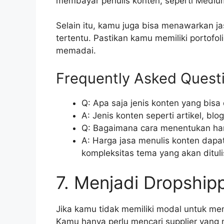
membayar penulis konten, seperti Mediu
Selain itu, kamu juga bisa menawarkan j
tertentu. Pastikan kamu memiliki portof
memadai.
Frequently Asked Quest
Q: Apa saja jenis konten yang bisa d
A: Jenis konten seperti artikel, blo
Q: Bagaimana cara menentukan har
A: Harga jasa menulis konten dapa
kompleksitas tema yang akan dituli
7. Menjadi Dropship
Jika kamu tidak memiliki modal untuk me
Kamu hanya perlu mencari supplier yan