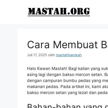
Langsung
ke
isi
Cara Membuat B
Juli 17, 2025
oleh
mastahbarokah
Halo Kawan Mastah! Bagi kalian yang su
asing lagi dengan bakso mercon setan. 
dengan campuran bumbu pedas yang mem
makanan pedas. Pada artikel ini, kami a
bakso mercon setan yang lezat dan pedas
Bahan-bahan yang 