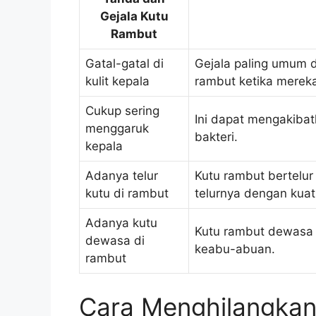
Gejala Kutu
Rambut
Gatal-gatal di
Gejala paling umum da
kulit kepala
rambut ketika mereka
Cukup sering
Ini dapat mengakibat
menggaruk
bakteri.
kepala
Adanya telur
Kutu rambut bertelur
kutu di rambut
telurnya dengan kua
Adanya kutu
Kutu rambut dewasa 
dewasa di
keabu-abuan.
rambut
Cara Menghilangkan