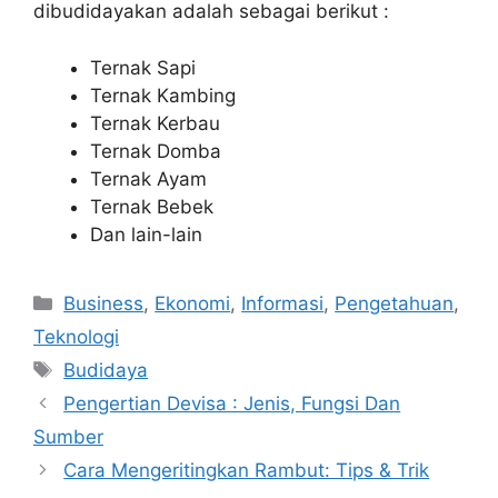
dibudidayakan adalah sebagai berikut :
Ternak Sapi
Ternak Kambing
Ternak Kerbau
Ternak Domba
Ternak Ayam
Ternak Bebek
Dan lain-lain
Kategori
Business
,
Ekonomi
,
Informasi
,
Pengetahuan
,
Teknologi
Tag
Budidaya
Pengertian Devisa : Jenis, Fungsi Dan
Sumber
Cara Mengeritingkan Rambut: Tips & Trik