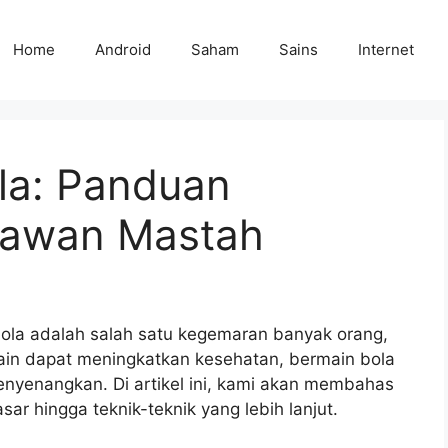
Home
Android
Saham
Sains
Internet
la: Panduan
Kawan Mastah
bola adalah salah satu kegemaran banyak orang,
ain dapat meningkatkan kesehatan, bermain bola
enyenangkan. Di artikel ini, kami akan membahas
sar hingga teknik-teknik yang lebih lanjut.