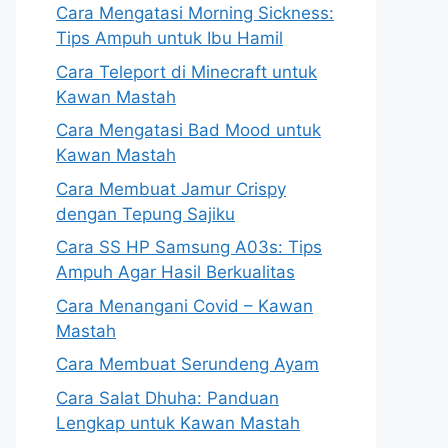
Cara Mengatasi Morning Sickness:
Tips Ampuh untuk Ibu Hamil
Cara Teleport di Minecraft untuk
Kawan Mastah
Cara Mengatasi Bad Mood untuk
Kawan Mastah
Cara Membuat Jamur Crispy
dengan Tepung Sajiku
Cara SS HP Samsung A03s: Tips
Ampuh Agar Hasil Berkualitas
Cara Menangani Covid – Kawan
Mastah
Cara Membuat Serundeng Ayam
Cara Salat Dhuha: Panduan
Lengkap untuk Kawan Mastah