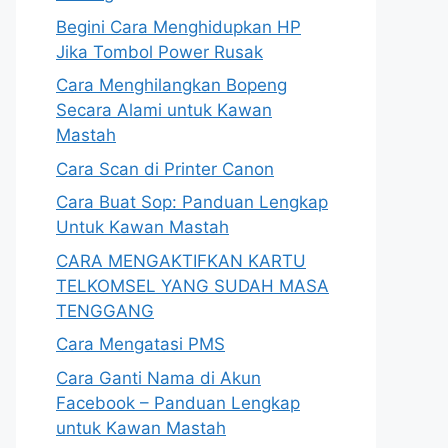
Begini Cara Menghidupkan HP
Jika Tombol Power Rusak
Cara Menghilangkan Bopeng
Secara Alami untuk Kawan
Mastah
Cara Scan di Printer Canon
Cara Buat Sop: Panduan Lengkap
Untuk Kawan Mastah
CARA MENGAKTIFKAN KARTU
TELKOMSEL YANG SUDAH MASA
TENGGANG
Cara Mengatasi PMS
Cara Ganti Nama di Akun
Facebook – Panduan Lengkap
untuk Kawan Mastah