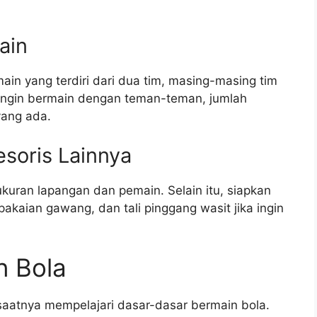
ain
in yang terdiri dari dua tim, masing-masing tim
a ingin bermain dengan teman-teman, jumlah
yang ada.
esoris Lainnya
kuran lapangan dan pemain. Selain itu, siapkan
 pakaian gawang, dan tali pinggang wasit jika ingin
n Bola
saatnya mempelajari dasar-dasar bermain bola.