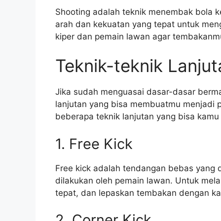
Shooting adalah teknik menembak bola ke
arah dan kekuatan yang tepat untuk menga
kiper dan pemain lawan agar tembakanmu 
Teknik-teknik Lanjut
Jika sudah menguasai dasar-dasar bermai
lanjutan yang bisa membuatmu menjadi pe
beberapa teknik lanjutan yang bisa kamu p
1. Free Kick
Free kick adalah tendangan bebas yang d
dilakukan oleh pemain lawan. Untuk melak
tepat, dan lepaskan tembakan dengan kaki
2. Corner Kick