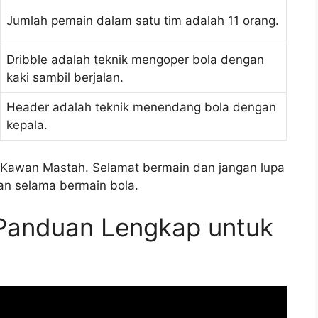
Jumlah pemain dalam satu tim adalah 11 orang.
Dribble adalah teknik mengoper bola dengan
kaki sambil berjalan.
Header adalah teknik menendang bola dengan
kepala.
 Kawan Mastah. Selamat bermain dan jangan lupa
an selama bermain bola.
 Panduan Lengkap untuk