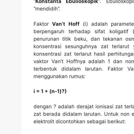
“
Konstanta Ebulioskopik
“. Ebuliosko
“mendidih”.
Faktor
Van’t Hoff
(i) adalah paramete
berpengaruh terhadap sifat koligatif 
penurunan titik beku, dan tekanan osmo
konsentrasi sesunguhnya zat terlaru
konsentrasi zat terlarut hasil perhitun
vaktor Van’t Hoffnya adalah 1 dan non
terbentuk didalam larutan. Faktor V
menggunakan rumus:
i = 1 + (n-1)?)
dengan ? adalah derajat ionisasi zat ter
zat berada didalam larutan. Untuk non e
elektrolit dicontohkan sebagai berikut: