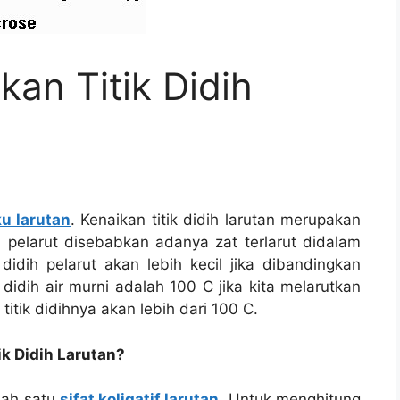
kan Titik Didih
u larutan
. Kenaikan titik didih larutan merupakan
 pelarut disebabkan adanya zat terlarut didalam
k didih pelarut akan lebih kecil jika dibandingkan
k didih air murni adalah 100 C jika kita melarutkan
itik didihnya akan lebih dari 100 C.
k Didih Larutan?
alah satu
sifat koligatif larutan
, Untuk menghitung