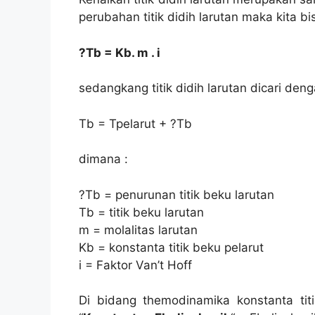
perubahan titik didih larutan maka kita 
?Tb = Kb. m . i
sedangkang titik didih larutan dicari de
Tb = Tpelarut + ?Tb
dimana :
?Tb = penurunan titik beku larutan
Tb = titik beku larutan
m = molalitas larutan
Kb = konstanta titik beku pelarut
i = Faktor Van’t Hoff
Di bidang themodinamika konstanta titi