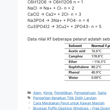
C6H12O6 -> C6H12O6 n = 1
NaCl -> Na+ + Cl- n = 2
CaCl2 -> Ca2+ + 2Cl- n = 3
Na3PO4 -> 3Na+ + PO4- n = 4
Cu3(PO4)2 -> 3Cu2+ + 2PO43- n = 5
Data nilai Kf beberapa pelarut adalah seb
Kategori
Alam
,
Kimia
,
Pendidikan
,
Pengetahuan
,
Sains
Tag
Pengertian Kenaikan Titik Didih Larutan
Cara Meratakan Perut untuk Kawan Mastah
Browser Puffin Desktop Windows – Free Down