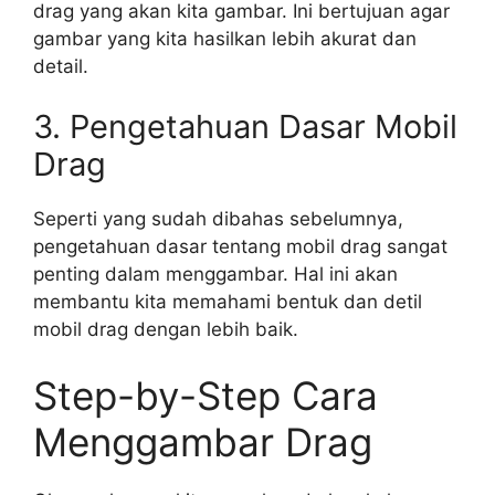
drag yang akan kita gambar. Ini bertujuan agar
gambar yang kita hasilkan lebih akurat dan
detail.
3. Pengetahuan Dasar Mobil
Drag
Seperti yang sudah dibahas sebelumnya,
pengetahuan dasar tentang mobil drag sangat
penting dalam menggambar. Hal ini akan
membantu kita memahami bentuk dan detil
mobil drag dengan lebih baik.
Step-by-Step Cara
Menggambar Drag