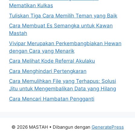
Mematikan Kulkas
Tuliskan Tiga Cara Memilih Teman yang Baik
Cara Membuat Es Semangka untuk Kawan
Mastah
Vivipar Merupakan Perkembangbiakan Hewan
dengan Cara yang Menarik
Cara Melihat Kode Referral Akulaku
Cara Menghindari Pertengkaran
Cara Memulihkan File yang Terhapus: Solusi
Jitu untuk Mengembalikan Data yang Hilang
Cara Mencari Hambatan Pengganti
© 2026 MASTAH
• Dibangun dengan
GeneratePress