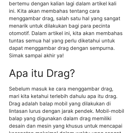
bertemu dengan kalian lagi dalam artikel kali
ini. Kita akan membahas tentang cara
menggambar drag, salah satu hal yang sangat
menarik untuk dilakukan bagi para pecinta
otomotif. Dalam artikel ini, kita akan membahas
tuntas semua hal yang perlu diketahui untuk
dapat menggambar drag dengan sempurna.
Simak sampai akhir ya!
Apa itu Drag?
Sebelum masuk ke cara menggambar drag,
mari kita ketahui terlebih dahulu apa itu drag.
Drag adalah balap mobil yang dilakukan di
lintasan lurus dengan jarak pendek. Mobil-mobil
balap yang digunakan dalam drag memiliki
desain dan mesin yang khusus untuk mencapai