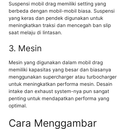
Suspensi mobil drag memiliki setting yang
berbeda dengan mobil-mobil biasa. Suspensi
yang keras dan pendek digunakan untuk
meningkatkan traksi dan mencegah ban slip
saat melaju di lintasan.
3. Mesin
Mesin yang digunakan dalam mobil drag
memiliki kapasitas yang besar dan biasanya
menggunakan supercharger atau turbocharger
untuk meningkatkan performa mesin. Desain
intake dan exhaust system-nya pun sangat
penting untuk mendapatkan performa yang
optimal.
Cara Menggambar