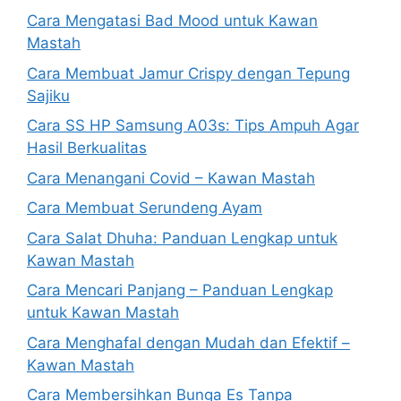
Cara Mengatasi Bad Mood untuk Kawan
Mastah
Cara Membuat Jamur Crispy dengan Tepung
Sajiku
Cara SS HP Samsung A03s: Tips Ampuh Agar
Hasil Berkualitas
Cara Menangani Covid – Kawan Mastah
Cara Membuat Serundeng Ayam
Cara Salat Dhuha: Panduan Lengkap untuk
Kawan Mastah
Cara Mencari Panjang – Panduan Lengkap
untuk Kawan Mastah
Cara Menghafal dengan Mudah dan Efektif –
Kawan Mastah
Cara Membersihkan Bunga Es Tanpa