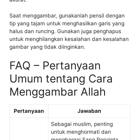
Saat menggambar, gunakanlah pensil dengan
tip yang tajam untuk menghasilkan garis yang
halus dan runcing. Gunakan juga penghapus
untuk menghilangkan kesalahan dan kesalahan
gambar yang tidak diinginkan.
FAQ – Pertanyaan
Umum tentang Cara
Menggambar Allah
Pertanyaan
Jawaban
Sebagai muslim, penting
untuk menghormati dan
menghargai Sang Pencipta