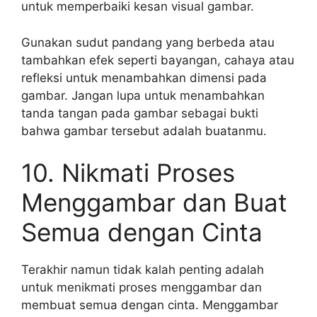
untuk memperbaiki kesan visual gambar.
Gunakan sudut pandang yang berbeda atau
tambahkan efek seperti bayangan, cahaya atau
refleksi untuk menambahkan dimensi pada
gambar. Jangan lupa untuk menambahkan
tanda tangan pada gambar sebagai bukti
bahwa gambar tersebut adalah buatanmu.
10. Nikmati Proses
Menggambar dan Buat
Semua dengan Cinta
Terakhir namun tidak kalah penting adalah
untuk menikmati proses menggambar dan
membuat semua dengan cinta. Menggambar