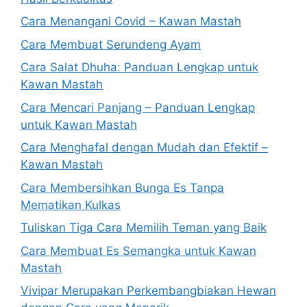
Cara Menangani Covid – Kawan Mastah
Cara Membuat Serundeng Ayam
Cara Salat Dhuha: Panduan Lengkap untuk
Kawan Mastah
Cara Mencari Panjang – Panduan Lengkap
untuk Kawan Mastah
Cara Menghafal dengan Mudah dan Efektif –
Kawan Mastah
Cara Membersihkan Bunga Es Tanpa
Mematikan Kulkas
Tuliskan Tiga Cara Memilih Teman yang Baik
Cara Membuat Es Semangka untuk Kawan
Mastah
Vivipar Merupakan Perkembangbiakan Hewan