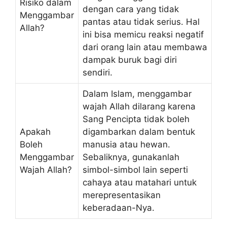
Risiko dalam
dengan cara yang tidak
Menggambar
pantas atau tidak serius. Hal
Allah?
ini bisa memicu reaksi negatif
dari orang lain atau membawa
dampak buruk bagi diri
sendiri.
Dalam Islam, menggambar
wajah Allah dilarang karena
Sang Pencipta tidak boleh
Apakah
digambarkan dalam bentuk
Boleh
manusia atau hewan.
Menggambar
Sebaliknya, gunakanlah
Wajah Allah?
simbol-simbol lain seperti
cahaya atau matahari untuk
merepresentasikan
keberadaan-Nya.