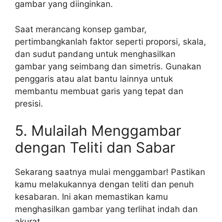
gambar yang diinginkan.
Saat merancang konsep gambar,
pertimbangkanlah faktor seperti proporsi, skala,
dan sudut pandang untuk menghasilkan
gambar yang seimbang dan simetris. Gunakan
penggaris atau alat bantu lainnya untuk
membantu membuat garis yang tepat dan
presisi.
5. Mulailah Menggambar
dengan Teliti dan Sabar
Sekarang saatnya mulai menggambar! Pastikan
kamu melakukannya dengan teliti dan penuh
kesabaran. Ini akan memastikan kamu
menghasilkan gambar yang terlihat indah dan
akurat.