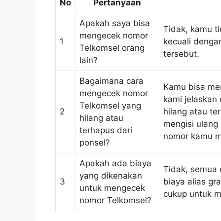
No
Pertanyaan
Apakah saya bisa
Tidak, kamu t
mengecek nomor
1
kecuali dengan
Telkomsel orang
tersebut.
lain?
Bagaimana cara
Kamu bisa men
mengecek nomor
kami jelaskan
Telkomsel yang
2
hilang atau t
hilang atau
mengisi ulang
terhapus dari
nomor kamu ma
ponsel?
Apakah ada biaya
Tidak, semua c
yang dikenakan
3
biaya alias gr
untuk mengecek
cukup untuk m
nomor Telkomsel?