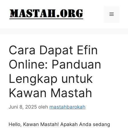
Langsung
ke
Menu
isi
Cara Dapat Efin
Online: Panduan
Lengkap untuk
Kawan Mastah
Juni 8, 2025
oleh
mastahbarokah
Hello, Kawan Mastah! Apakah Anda sedang