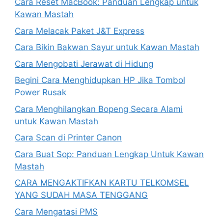
Cara Reset MacBook: Panduan Lengkap untuk
Kawan Mastah
Cara Melacak Paket J&T Express
Cara Bikin Bakwan Sayur untuk Kawan Mastah
Cara Mengobati Jerawat di Hidung
Begini Cara Menghidupkan HP Jika Tombol
Power Rusak
Cara Menghilangkan Bopeng Secara Alami
untuk Kawan Mastah
Cara Scan di Printer Canon
Cara Buat Sop: Panduan Lengkap Untuk Kawan
Mastah
CARA MENGAKTIFKAN KARTU TELKOMSEL
YANG SUDAH MASA TENGGANG
Cara Mengatasi PMS