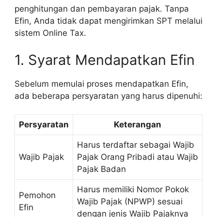
penghitungan dan pembayaran pajak. Tanpa
Efin, Anda tidak dapat mengirimkan SPT melalui
sistem Online Tax.
1. Syarat Mendapatkan Efin
Sebelum memulai proses mendapatkan Efin,
ada beberapa persyaratan yang harus dipenuhi:
Persyaratan
Keterangan
Harus terdaftar sebagai Wajib
Wajib Pajak
Pajak Orang Pribadi atau Wajib
Pajak Badan
Harus memiliki Nomor Pokok
Pemohon
Wajib Pajak (NPWP) sesuai
Efin
dengan jenis Wajib Pajaknya