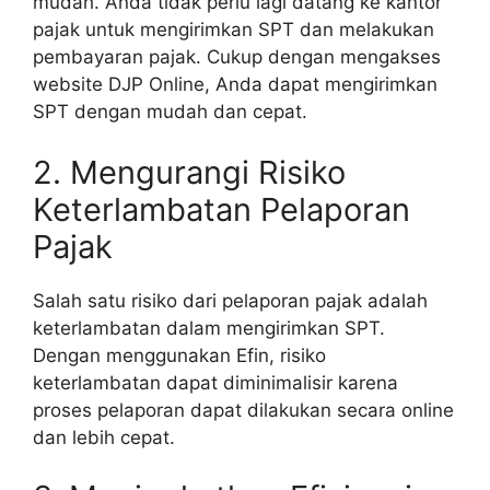
mudah. Anda tidak perlu lagi datang ke kantor
pajak untuk mengirimkan SPT dan melakukan
pembayaran pajak. Cukup dengan mengakses
website DJP Online, Anda dapat mengirimkan
SPT dengan mudah dan cepat.
2. Mengurangi Risiko
Keterlambatan Pelaporan
Pajak
Salah satu risiko dari pelaporan pajak adalah
keterlambatan dalam mengirimkan SPT.
Dengan menggunakan Efin, risiko
keterlambatan dapat diminimalisir karena
proses pelaporan dapat dilakukan secara online
dan lebih cepat.