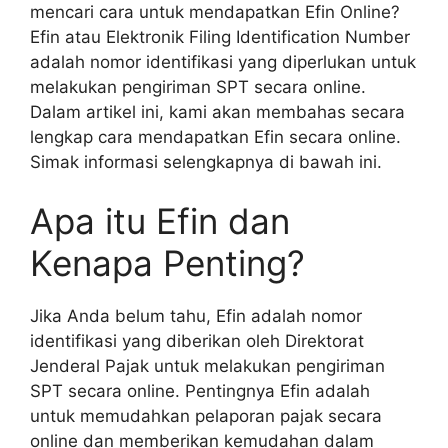
mencari cara untuk mendapatkan Efin Online?
Efin atau Elektronik Filing Identification Number
adalah nomor identifikasi yang diperlukan untuk
melakukan pengiriman SPT secara online.
Dalam artikel ini, kami akan membahas secara
lengkap cara mendapatkan Efin secara online.
Simak informasi selengkapnya di bawah ini.
Apa itu Efin dan
Kenapa Penting?
Jika Anda belum tahu, Efin adalah nomor
identifikasi yang diberikan oleh Direktorat
Jenderal Pajak untuk melakukan pengiriman
SPT secara online. Pentingnya Efin adalah
untuk memudahkan pelaporan pajak secara
online dan memberikan kemudahan dalam