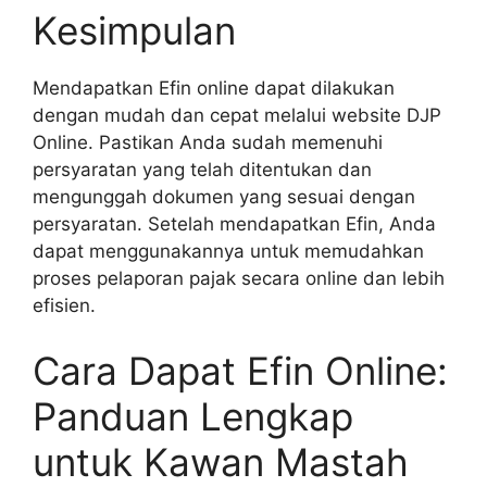
Kesimpulan
Mendapatkan Efin online dapat dilakukan
dengan mudah dan cepat melalui website DJP
Online. Pastikan Anda sudah memenuhi
persyaratan yang telah ditentukan dan
mengunggah dokumen yang sesuai dengan
persyaratan. Setelah mendapatkan Efin, Anda
dapat menggunakannya untuk memudahkan
proses pelaporan pajak secara online dan lebih
efisien.
Cara Dapat Efin Online:
Panduan Lengkap
untuk Kawan Mastah