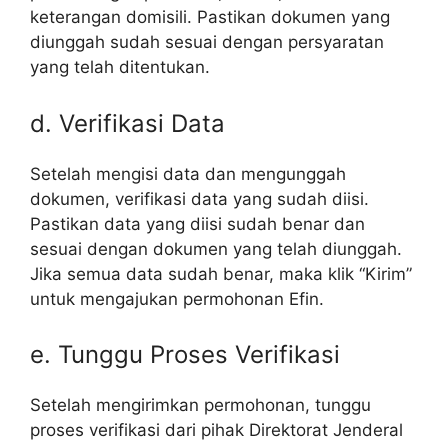
keterangan domisili. Pastikan dokumen yang
diunggah sudah sesuai dengan persyaratan
yang telah ditentukan.
d. Verifikasi Data
Setelah mengisi data dan mengunggah
dokumen, verifikasi data yang sudah diisi.
Pastikan data yang diisi sudah benar dan
sesuai dengan dokumen yang telah diunggah.
Jika semua data sudah benar, maka klik “Kirim”
untuk mengajukan permohonan Efin.
e. Tunggu Proses Verifikasi
Setelah mengirimkan permohonan, tunggu
proses verifikasi dari pihak Direktorat Jenderal