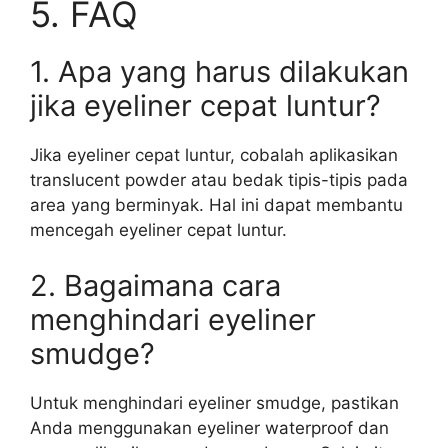
5. FAQ
1. Apa yang harus dilakukan
jika eyeliner cepat luntur?
Jika eyeliner cepat luntur, cobalah aplikasikan
translucent powder atau bedak tipis-tipis pada
area yang berminyak. Hal ini dapat membantu
mencegah eyeliner cepat luntur.
2. Bagaimana cara
menghindari eyeliner
smudge?
Untuk menghindari eyeliner smudge, pastikan
Anda menggunakan eyeliner waterproof dan