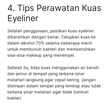
4. Tips Perawatan Kuas
Eyeliner
Setelah penggunaan, pastikan kuas eyeliner
dibersihkan dengan benar. Celupkan kuas ke
dalam alkohol 70% selama beberapa menit
untuk membunuh bakteri dan membersihkan
sisa-sisa makeup yang menempel.
Setelah itu, bilas kuas menggunakan air bersih
dan jemur di tempat yang terkena sinar
matahari langsung agar cepat kering. Jangan
disimpan dalam tempat yang lembap atau tidak
terkena sinar matahari agar tidak tumbuh
bakteri.