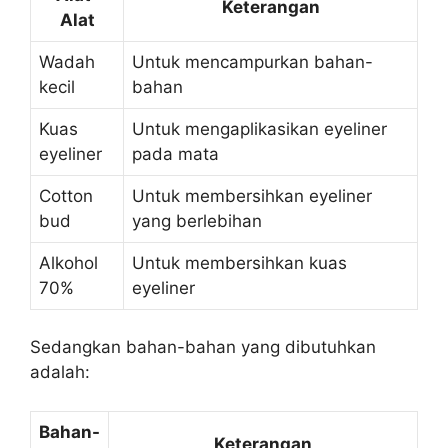
Keterangan
Alat
Wadah
Untuk mencampurkan bahan-
kecil
bahan
Kuas
Untuk mengaplikasikan eyeliner
eyeliner
pada mata
Cotton
Untuk membersihkan eyeliner
bud
yang berlebihan
Alkohol
Untuk membersihkan kuas
70%
eyeliner
Sedangkan bahan-bahan yang dibutuhkan
adalah:
Bahan-
Keterangan