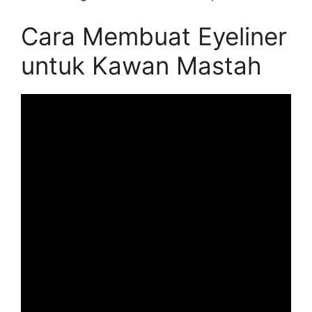
Cara Membuat Eyeliner
untuk Kawan Mastah