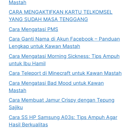
Mastah
CARA MENGAKTIFKAN KARTU TELKOMSEL
YANG SUDAH MASA TENGGANG
Cara Mengatasi PMS
Cara Ganti Nama di Akun Facebook – Panduan
Lengkap untuk Kawan Mastah
Cara Mengatasi Morning Sickness: Tips Ampuh
untuk Ibu Hamil
Cara Teleport di Minecraft untuk Kawan Mastah
Cara Mengatasi Bad Mood untuk Kawan
Mastah
Cara Membuat Jamur Crispy dengan Tepung
Sajiku
Cara SS HP Samsung A03s: Tips Ampuh Agar
Hasil Berkualitas