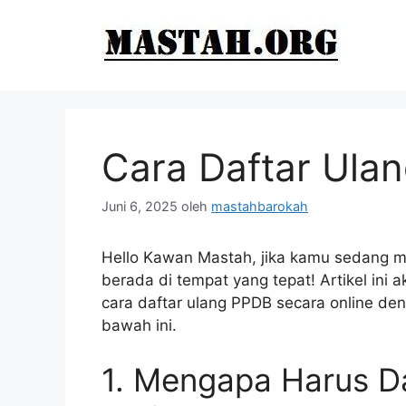
Langsung
ke
isi
Cara Daftar Ula
Juni 6, 2025
oleh
mastahbarokah
Hello Kawan Mastah, jika kamu sedang me
berada di tempat yang tepat! Artikel in
cara daftar ulang PPDB secara online d
bawah ini.
1. Mengapa Harus D