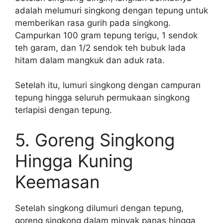
adalah melumuri singkong dengan tepung untuk
memberikan rasa gurih pada singkong.
Campurkan 100 gram tepung terigu, 1 sendok
teh garam, dan 1/2 sendok teh bubuk lada
hitam dalam mangkuk dan aduk rata.
Setelah itu, lumuri singkong dengan campuran
tepung hingga seluruh permukaan singkong
terlapisi dengan tepung.
5. Goreng Singkong
Hingga Kuning
Keemasan
Setelah singkong dilumuri dengan tepung,
goreng singkong dalam minyak panas hingga