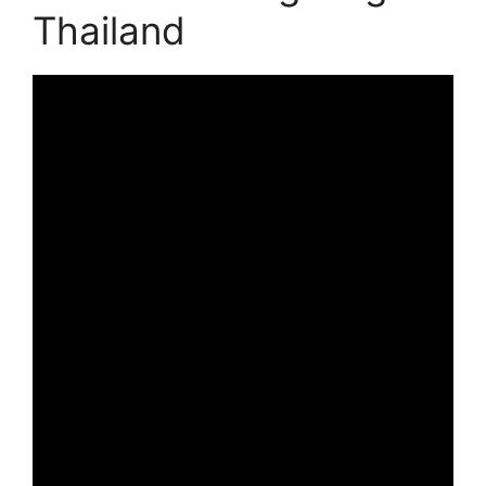
Thailand