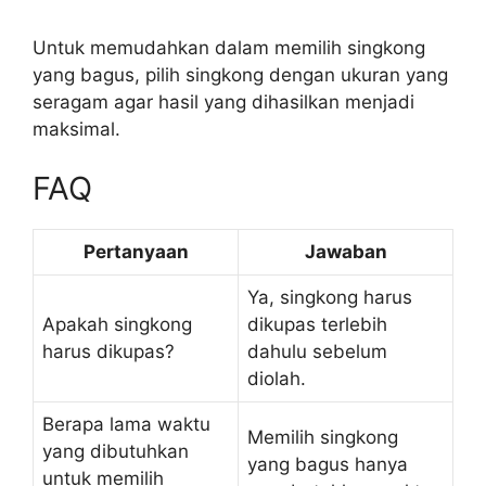
Untuk memudahkan dalam memilih singkong
yang bagus, pilih singkong dengan ukuran yang
seragam agar hasil yang dihasilkan menjadi
maksimal.
FAQ
Pertanyaan
Jawaban
Ya, singkong harus
Apakah singkong
dikupas terlebih
harus dikupas?
dahulu sebelum
diolah.
Berapa lama waktu
Memilih singkong
yang dibutuhkan
yang bagus hanya
untuk memilih