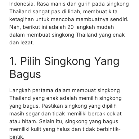
Indonesia. Rasa manis dan gurih pada singkong
Thailand sangat pas di lidah, membuat kita
ketagihan untuk mencoba membuatnya sendiri.
Nah, berikut ini adalah 20 langkah mudah
dalam membuat singkong Thailand yang enak
dan lezat.
1. Pilih Singkong Yang
Bagus
Langkah pertama dalam membuat singkong
Thailand yang enak adalah memilih singkong
yang bagus. Pastikan singkong yang dipilih
masih segar dan tidak memiliki bercak coklat
atau hitam. Selain itu, singkong yang bagus
memiliki kulit yang halus dan tidak berbintik-
bintik.