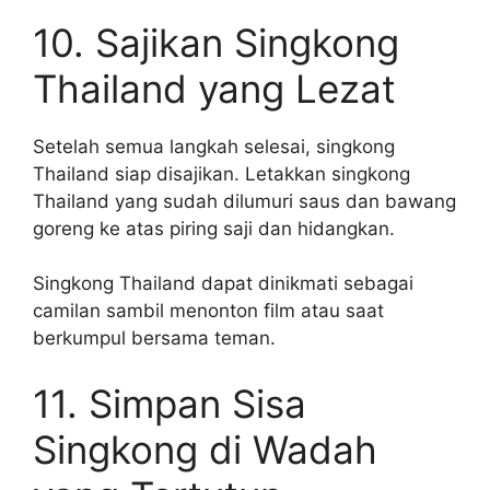
10. Sajikan Singkong
Thailand yang Lezat
Setelah semua langkah selesai, singkong
Thailand siap disajikan. Letakkan singkong
Thailand yang sudah dilumuri saus dan bawang
goreng ke atas piring saji dan hidangkan.
Singkong Thailand dapat dinikmati sebagai
camilan sambil menonton film atau saat
berkumpul bersama teman.
11. Simpan Sisa
Singkong di Wadah