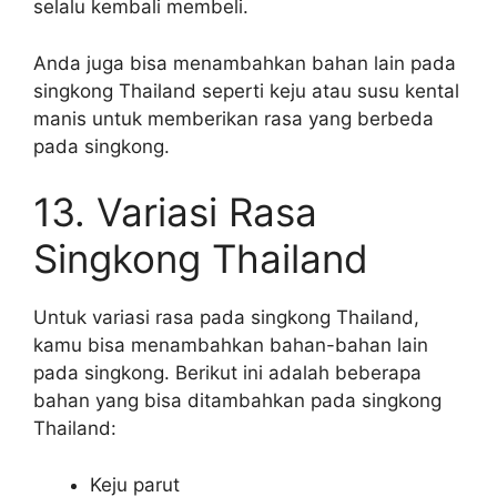
selalu kembali membeli.
Anda juga bisa menambahkan bahan lain pada
singkong Thailand seperti keju atau susu kental
manis untuk memberikan rasa yang berbeda
pada singkong.
13. Variasi Rasa
Singkong Thailand
Untuk variasi rasa pada singkong Thailand,
kamu bisa menambahkan bahan-bahan lain
pada singkong. Berikut ini adalah beberapa
bahan yang bisa ditambahkan pada singkong
Thailand:
Keju parut