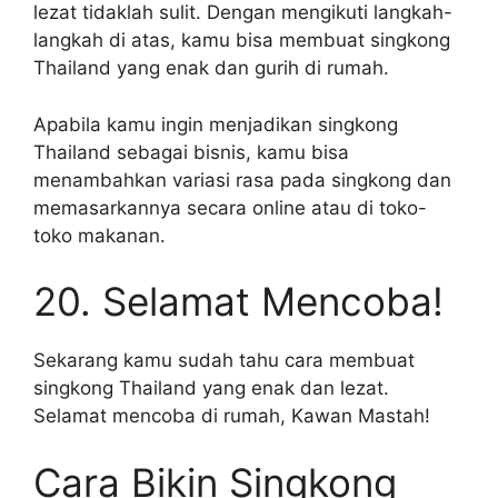
lezat tidaklah sulit. Dengan mengikuti langkah-
langkah di atas, kamu bisa membuat singkong
Thailand yang enak dan gurih di rumah.
Apabila kamu ingin menjadikan singkong
Thailand sebagai bisnis, kamu bisa
menambahkan variasi rasa pada singkong dan
memasarkannya secara online atau di toko-
toko makanan.
20. Selamat Mencoba!
Sekarang kamu sudah tahu cara membuat
singkong Thailand yang enak dan lezat.
Selamat mencoba di rumah, Kawan Mastah!
Cara Bikin Singkong