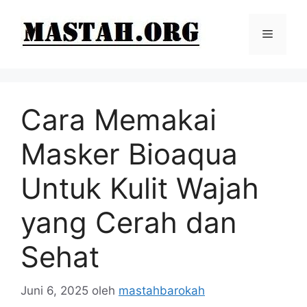
Langsung
ke
Menu
isi
Cara Memakai
Masker Bioaqua
Untuk Kulit Wajah
yang Cerah dan
Sehat
Juni 6, 2025
oleh
mastahbarokah