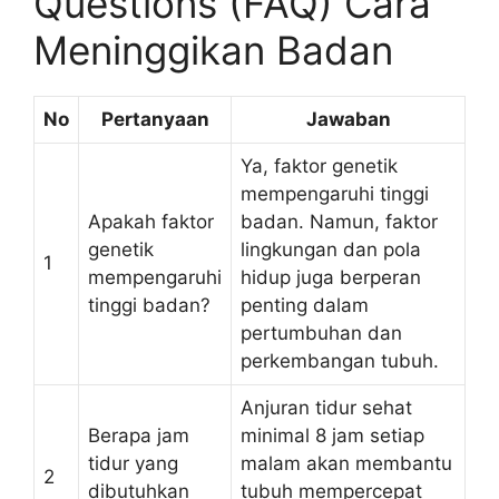
Questions (FAQ) Cara
Meninggikan Badan
No
Pertanyaan
Jawaban
Ya, faktor genetik
mempengaruhi tinggi
Apakah faktor
badan. Namun, faktor
genetik
lingkungan dan pola
1
mempengaruhi
hidup juga berperan
tinggi badan?
penting dalam
pertumbuhan dan
perkembangan tubuh.
Anjuran tidur sehat
Berapa jam
minimal 8 jam setiap
tidur yang
malam akan membantu
2
dibutuhkan
tubuh mempercepat