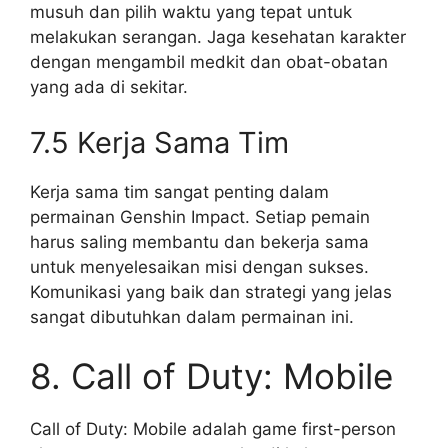
musuh dan pilih waktu yang tepat untuk
melakukan serangan. Jaga kesehatan karakter
dengan mengambil medkit dan obat-obatan
yang ada di sekitar.
7.5 Kerja Sama Tim
Kerja sama tim sangat penting dalam
permainan Genshin Impact. Setiap pemain
harus saling membantu dan bekerja sama
untuk menyelesaikan misi dengan sukses.
Komunikasi yang baik dan strategi yang jelas
sangat dibutuhkan dalam permainan ini.
8. Call of Duty: Mobile
Call of Duty: Mobile adalah game first-person