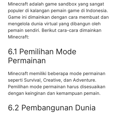
Minecraft adalah game sandbox yang sangat
populer di kalangan pemain game di Indonesia.
Game ini dimainkan dengan cara membuat dan
mengelola dunia virtual yang dibangun oleh
pemain sendiri. Berikut cara-cara dimainkan
Minecraft:
6.1 Pemilihan Mode
Permainan
Minecraft memiliki beberapa mode permainan
seperti Survival, Creative, dan Adventure.
Pemilihan mode permainan harus disesuaikan
dengan keinginan dan kemampuan pemain.
6.2 Pembangunan Dunia