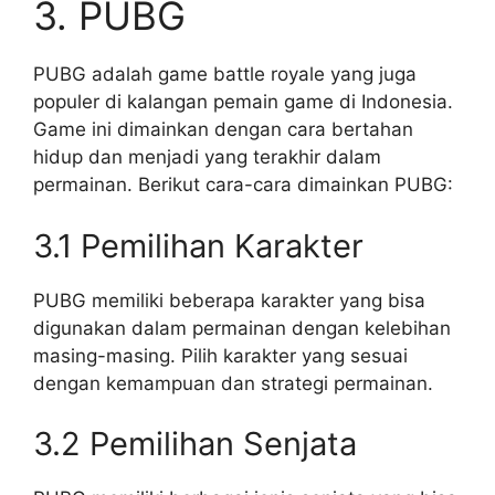
3. PUBG
PUBG adalah game battle royale yang juga
populer di kalangan pemain game di Indonesia.
Game ini dimainkan dengan cara bertahan
hidup dan menjadi yang terakhir dalam
permainan. Berikut cara-cara dimainkan PUBG:
3.1 Pemilihan Karakter
PUBG memiliki beberapa karakter yang bisa
digunakan dalam permainan dengan kelebihan
masing-masing. Pilih karakter yang sesuai
dengan kemampuan dan strategi permainan.
3.2 Pemilihan Senjata