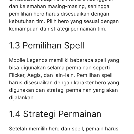
dan kelemahan masing-masing, sehingga
pemilihan hero harus disesuaikan dengan
kebutuhan tim. Pilih hero yang sesuai dengan
kemampuan dan strategi permainan tim.
1.3 Pemilihan Spell
Mobile Legends memiliki beberapa spell yang
bisa digunakan selama permainan seperti
Flicker, Aegis, dan lain-lain. Pemilihan spell
harus disesuaikan dengan karakter hero yang
digunakan dan strategi permainan yang akan
dijalankan.
1.4 Strategi Permainan
Setelah memilih hero dan spell, pemain harus