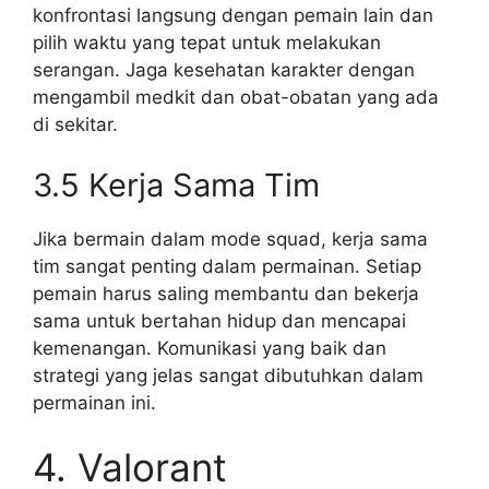
konfrontasi langsung dengan pemain lain dan
pilih waktu yang tepat untuk melakukan
serangan. Jaga kesehatan karakter dengan
mengambil medkit dan obat-obatan yang ada
di sekitar.
3.5 Kerja Sama Tim
Jika bermain dalam mode squad, kerja sama
tim sangat penting dalam permainan. Setiap
pemain harus saling membantu dan bekerja
sama untuk bertahan hidup dan mencapai
kemenangan. Komunikasi yang baik dan
strategi yang jelas sangat dibutuhkan dalam
permainan ini.
4. Valorant