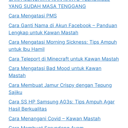
YANG SUDAH MASA TENGGANG
Cara Mengatasi PMS
Cara Ganti Nama di Akun Facebook – Panduan
Lengkap untuk Kawan Mastah
Cara Mengatasi Morning Sickness: Tips Ampuh
untuk Ibu Hamil
Cara Teleport di Minecraft untuk Kawan Mastah
Cara Mengatasi Bad Mood untuk Kawan
Mastah
Cara Membuat Jamur Crispy dengan Tepung
Sajiku
Cara SS HP Samsung A03s: Tips Ampuh Agar
Hasil Berkualitas
Cara Menangani Covid – Kawan Mastah