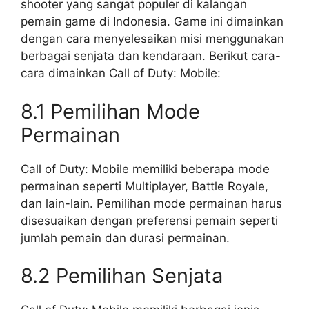
shooter yang sangat populer di kalangan
pemain game di Indonesia. Game ini dimainkan
dengan cara menyelesaikan misi menggunakan
berbagai senjata dan kendaraan. Berikut cara-
cara dimainkan Call of Duty: Mobile:
8.1 Pemilihan Mode
Permainan
Call of Duty: Mobile memiliki beberapa mode
permainan seperti Multiplayer, Battle Royale,
dan lain-lain. Pemilihan mode permainan harus
disesuaikan dengan preferensi pemain seperti
jumlah pemain dan durasi permainan.
8.2 Pemilihan Senjata