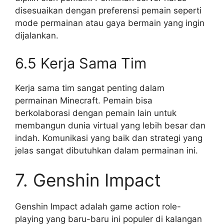
disesuaikan dengan preferensi pemain seperti
mode permainan atau gaya bermain yang ingin
dijalankan.
6.5 Kerja Sama Tim
Kerja sama tim sangat penting dalam
permainan Minecraft. Pemain bisa
berkolaborasi dengan pemain lain untuk
membangun dunia virtual yang lebih besar dan
indah. Komunikasi yang baik dan strategi yang
jelas sangat dibutuhkan dalam permainan ini.
7. Genshin Impact
Genshin Impact adalah game action role-
playing yang baru-baru ini populer di kalangan