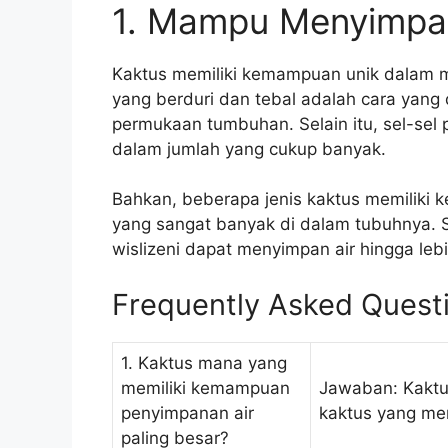
1. Mampu Menyimpan
Kaktus memiliki kemampuan unik dalam m
yang berduri dan tebal adalah cara yang
permukaan tumbuhan. Selain itu, sel-se
dalam jumlah yang cukup banyak.
Bahkan, beberapa jenis kaktus memiliki
yang sangat banyak di dalam tubuhnya. S
wislizeni dapat menyimpan air hingga lebi
Frequently Asked Quest
1. Kaktus mana yang
memiliki kemampuan
Jawaban: Kaktus
penyimpanan air
kaktus yang me
paling besar?