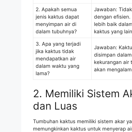
2. Apakah semua
Jawaban: Tidak
jenis kaktus dapat
dengan efisien.
menyimpan air di
lebih baik dala
dalam tubuhnya?
kaktus yang lain
3. Apa yang terjadi
Jawaban: Kaktu
jika kaktus tidak
disimpan dalam
mendapatkan air
kekurangan air 
dalam waktu yang
akan mengalami
lama?
2. Memiliki Sistem 
dan Luas
Tumbuhan kaktus memiliki sistem akar yan
memungkinkan kaktus untuk menyerap air