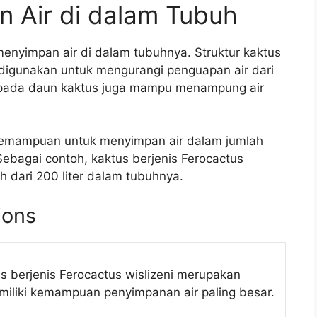
 Air di dalam Tubuh
enyimpan air di dalam tubuhnya. Struktur kaktus
 digunakan untuk mengurangi penguapan air dari
l pada daun kaktus juga mampu menampung air
 kemampuan untuk menyimpan air dalam jumlah
ebagai contoh, kaktus berjenis Ferocactus
h dari 200 liter dalam tubuhnya.
ions
 berjenis Ferocactus wislizeni merupakan
miliki kemampuan penyimpanan air paling besar.