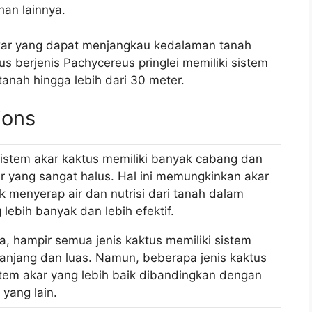
han lainnya.
akar yang dapat menjangkau kedalaman tanah
s berjenis Pachycereus pringlei memiliki sistem
nah hingga lebih dari 30 meter.
ions
istem akar kaktus memiliki banyak cabang dan
r yang sangat halus. Hal ini memungkinkan akar
k menyerap air dan nutrisi dari tanah dalam
 lebih banyak dan lebih efektif.
, hampir semua jenis kaktus memiliki sistem
anjang dan luas. Namun, beberapa jenis kaktus
stem akar yang lebih baik dibandingkan dengan
 yang lain.