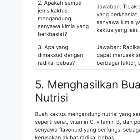
2. Apakah semua
Jawaban: Tidak 
jenis kaktus
yang berkhasiat.
mengandung
senyawa kimia ya
senyawa kimia yang
kaktus yang lain.
berkhasiat?
3. Apa yang
Jawaban: Radikal
dimaksud dengan
dapat merusak se
radikal bebas?
berbagai faktor, 
5. Menghasilkan Bu
Nutrisi
Buah kaktus mengandung nutrisi yang sa
seperti serat, vitamin C, vitamin B, dan 
senyawa flavonoid yang berfungsi sebagai
kerusakan akibat radikal bebas.