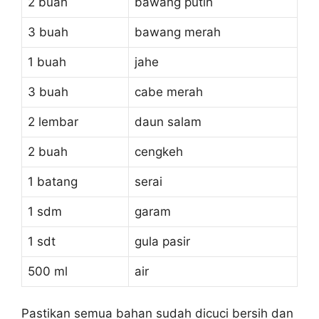
2 buah
bawang putih
3 buah
bawang merah
1 buah
jahe
3 buah
cabe merah
2 lembar
daun salam
2 buah
cengkeh
1 batang
serai
1 sdm
garam
1 sdt
gula pasir
500 ml
air
Pastikan semua bahan sudah dicuci bersih dan