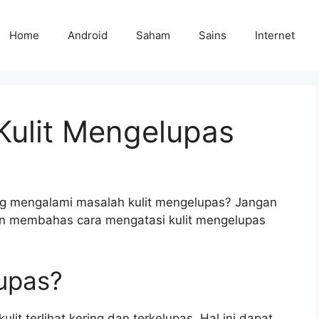
Home
Android
Saham
Sains
Internet
Kulit Mengelupas
 mengalami masalah kulit mengelupas? Jangan
akan membahas cara mengatasi kulit mengelupas
lupas?
lit terlihat kering dan terkelupas. Hal ini dapat