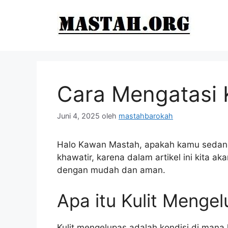
Langsung
ke
isi
Cara Mengatasi 
Juni 4, 2025
oleh
mastahbarokah
Halo Kawan Mastah, apakah kamu sedang
khawatir, karena dalam artikel ini kita 
dengan mudah dan aman.
Apa itu Kulit Menge
Kulit mengelupas adalah kondisi di mana ku