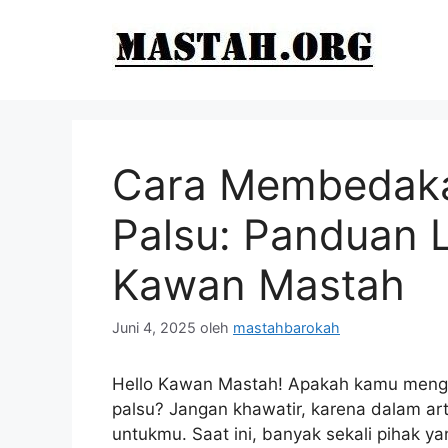
Langsung
ke
isi
Cara Membedakan
Palsu: Panduan 
Kawan Mastah
Juni 4, 2025
oleh
mastahbarokah
Hello Kawan Mastah! Apakah kamu menga
palsu? Jangan khawatir, karena dalam ar
untukmu. Saat ini, banyak sekali pihak 