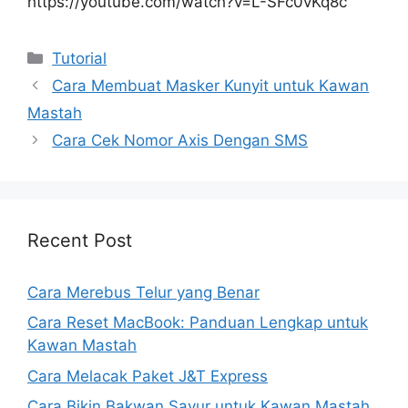
https://youtube.com/watch?v=L-SFc0vKq8c
Kategori
Tutorial
Cara Membuat Masker Kunyit untuk Kawan
Mastah
Cara Cek Nomor Axis Dengan SMS
Recent Post
Cara Merebus Telur yang Benar
Cara Reset MacBook: Panduan Lengkap untuk
Kawan Mastah
Cara Melacak Paket J&T Express
Cara Bikin Bakwan Sayur untuk Kawan Mastah