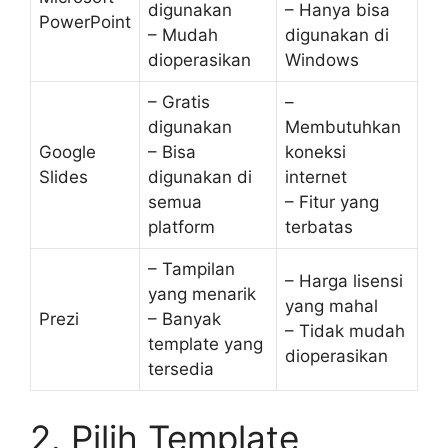
digunakan
– Hanya bisa
PowerPoint
– Mudah
digunakan di
dioperasikan
Windows
– Gratis
–
digunakan
Membutuhkan
Google
– Bisa
koneksi
Slides
digunakan di
internet
semua
– Fitur yang
platform
terbatas
– Tampilan
– Harga lisensi
yang menarik
yang mahal
Prezi
– Banyak
– Tidak mudah
template yang
dioperasikan
tersedia
2. Pilih Template