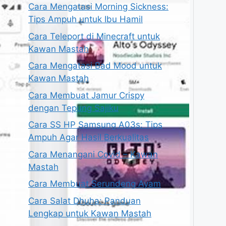
Cara Mengatasi Morning Sickness:
Tips Ampuh untuk Ibu Hamil
Cara Teleport di Minecraft untuk
Kawan Mastah
Cara Mengatasi Bad Mood untuk
Kawan Mastah
Cara Membuat Jamur Crispy
dengan Tepung Sajiku
Cara SS HP Samsung A03s: Tips
Ampuh Agar Hasil Berkualitas
Cara Menangani Covid – Kawan
Mastah
Cara Membuat Serundeng Ayam
Cara Salat Dhuha: Panduan
Lengkap untuk Kawan Mastah