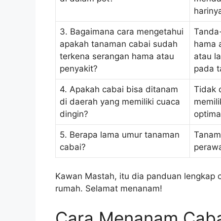
hariny
3. Bagaimana cara mengetahui
Tanda-
apakah tanaman cabai sudah
hama a
terkena serangan hama atau
atau l
penyakit?
pada 
4. Apakah cabai bisa ditanam
Tidak 
di daerah yang memiliki cuaca
memili
dingin?
optima
5. Berapa lama umur tanaman
Tanama
cabai?
perawa
Kawan Mastah, itu dia panduan lengkap 
rumah. Selamat menanam!
Cara Menanam Caba