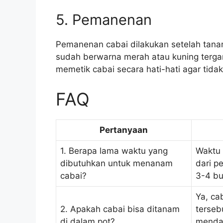
5. Pemanenan
Pemanenan cabai dilakukan setelah tana
sudah berwarna merah atau kuning terga
memetik cabai secara hati-hati agar tid
FAQ
Pertanyaan
1. Berapa lama waktu yang
Waktu 
dibutuhkan untuk menanam
dari p
cabai?
3-4 bu
Ya, ca
2. Apakah cabai bisa ditanam
terseb
di dalam pot?
mendap