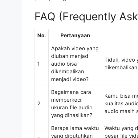
FAQ (Frequently Ask
No.
Pertanyaan
Apakah video yang
diubah menjadi
Tidak, video
1
audio bisa
dikembalikan 
dikembalikan
menjadi video?
Bagaimana cara
Kamu bisa me
memperkecil
2
kualitas audi
ukuran file audio
audio masih 
yang dihasilkan?
Berapa lama waktu
Waktu yang d
yang dibutuhkan
besar file vi