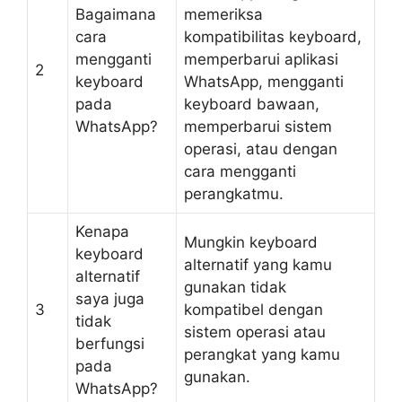
Bagaimana
memeriksa
cara
kompatibilitas keyboard,
mengganti
memperbarui aplikasi
2
keyboard
WhatsApp, mengganti
pada
keyboard bawaan,
WhatsApp?
memperbarui sistem
operasi, atau dengan
cara mengganti
perangkatmu.
Kenapa
Mungkin keyboard
keyboard
alternatif yang kamu
alternatif
gunakan tidak
saya juga
3
kompatibel dengan
tidak
sistem operasi atau
berfungsi
perangkat yang kamu
pada
gunakan.
WhatsApp?