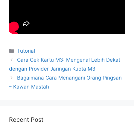
Kategori
Tutorial
Cara Cek Kartu M3: Mengenal Lebih Dekat
dengan Provider Jaringan Kuota M3
Bagaimana Cara Menangani Orang Pingsan
– Kawan Mastah
Recent Post