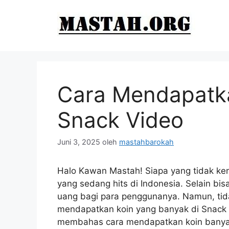
Langsung
ke
isi
Cara Mendapatka
Snack Video
Juni 3, 2025
oleh
mastahbarokah
Halo Kawan Mastah! Siapa yang tidak ken
yang sedang hits di Indonesia. Selain bis
uang bagi para penggunanya. Namun, tida
mendapatkan koin yang banyak di Snack Vid
membahas cara mendapatkan koin banyak