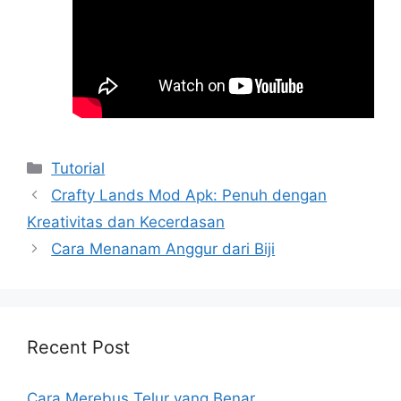
Kategori
Tutorial
Crafty Lands Mod Apk: Penuh dengan
Kreativitas dan Kecerdasan
Cara Menanam Anggur dari Biji
Recent Post
Cara Merebus Telur yang Benar