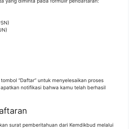
ta yang diminta pada formulir pendaftaran:
PSN)
UN)
k tombol “Daftar” untuk menyelesaikan proses
patkan notifikasi bahwa kamu telah berhasil
aftaran
an surat pemberitahuan dari Kemdikbud melalui