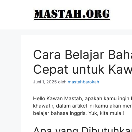
Langsung
ke
isi
Cara Belajar Bah
Cepat untuk Ka
Juni 1, 2025
oleh
mastahbarokah
Hello Kawan Mastah, apakah kamu ingin b
khawatir, dalam artikel ini kamu akan m
belajar bahasa Inggris. Yuk, kita mulai!
Apa yang Dibutuhka