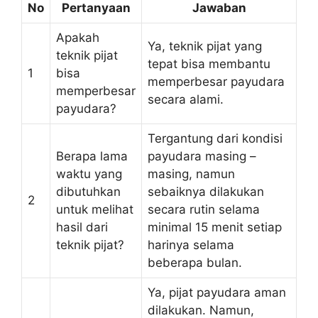
No
Pertanyaan
Jawaban
Apakah
Ya, teknik pijat yang
teknik pijat
tepat bisa membantu
1
bisa
memperbesar payudara
memperbesar
secara alami.
payudara?
Tergantung dari kondisi
Berapa lama
payudara masing –
waktu yang
masing, namun
dibutuhkan
sebaiknya dilakukan
2
untuk melihat
secara rutin selama
hasil dari
minimal 15 menit setiap
teknik pijat?
harinya selama
beberapa bulan.
Ya, pijat payudara aman
dilakukan. Namun,