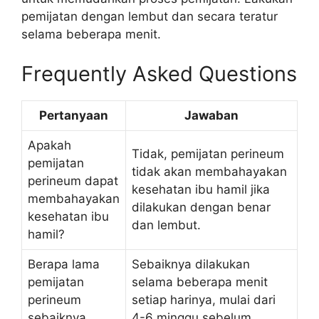
pemijatan dengan lembut dan secara teratur
selama beberapa menit.
Frequently Asked Questions
Pertanyaan
Jawaban
Apakah
Tidak, pemijatan perineum
pemijatan
tidak akan membahayakan
perineum dapat
kesehatan ibu hamil jika
membahayakan
dilakukan dengan benar
kesehatan ibu
dan lembut.
hamil?
Berapa lama
Sebaiknya dilakukan
pemijatan
selama beberapa menit
perineum
setiap harinya, mulai dari
sebaiknya
4-6 minggu sebelum